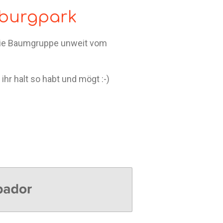
eburgpark
 die Baumgruppe unweit vom
ihr halt so habt und mögt :-)
or